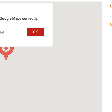
 Google Maps correctly.
OK
te?