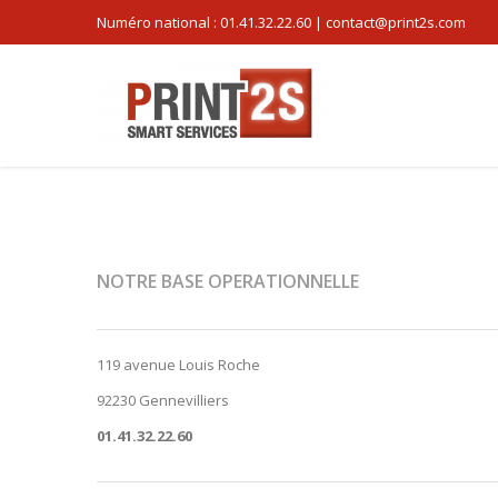
Numéro national : 01.41.32.22.60 | contact@print2s.com
NOTRE BASE OPERATIONNELLE
119 avenue Louis Roche
92230 Gennevilliers
01.41.32.22.60