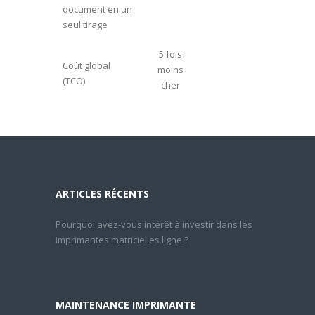
document en un
seul tirage
5 fois
Coût global
moins
(TCO)
cher
ARTICLES RÉCENTS
Pourquoi avez-vous intérêt à investir dans les
imprimantes matricielles ligne ?
MAINTENANCE IMPRIMANTE