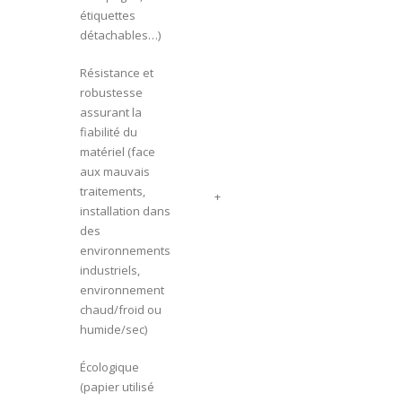
étiquettes
détachables…)
Résistance et
robustesse
assurant la
fiabilité du
matériel (face
aux mauvais
traitements,
+
installation dans
des
environnements
industriels,
environnement
chaud/froid ou
humide/sec)
Écologique
(papier utilisé