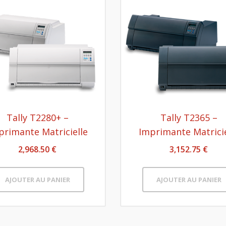
Tally T2280+ –
Tally T2365 –
primante Matricielle
Imprimante Matricie
2,968.50 €
3,152.75 €
AJOUTER AU PANIER
AJOUTER AU PANIER