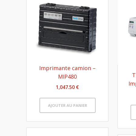
Imprimante camion –
T
MIP480
Im
1,047.50 €
AJOUTER AU PANIER