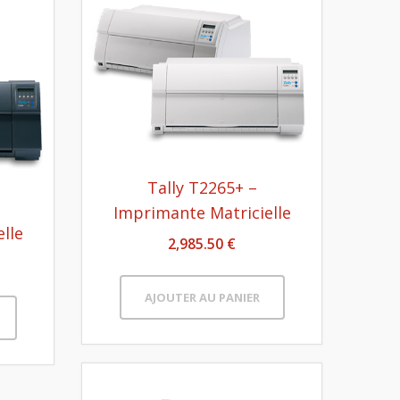
Tally T2265+ –
Imprimante Matricielle
lle
2,985.50 €
AJOUTER AU PANIER