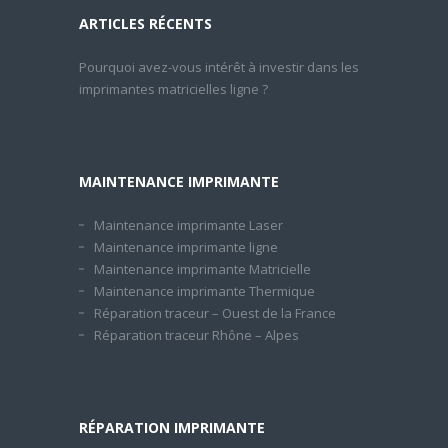
ARTICLES RÉCENTS
Pourquoi avez-vous intérêt à investir dans les
imprimantes matricielles ligne ?
MAINTENANCE IMPRIMANTE
Maintenance imprimante Laser
Maintenance imprimante ligne
Maintenance imprimante Matricielle
Maintenance imprimante Thermique
Réparation traceur – Ouest de la France
Réparation traceur Rhône – Alpes
RÉPARATION IMPRIMANTE